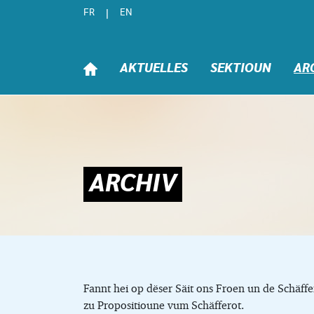
Skip to content
FR
EN
AKTUELLES
SEKTIOUN
AR
ARCHIV
Fannt hei op dëser Säit ons Froen un de Schäf
zu Propositioune vum Schäfferot.