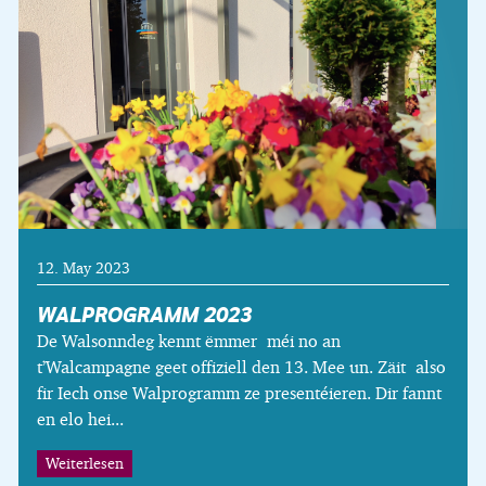
12. May 2023
WALPROGRAMM 2023
De Walsonndeg kennt ëmmer méi no an
t’Walcampagne geet offiziell den 13. Mee un. Zäit also
fir Iech onse Walprogramm ze presentéieren. Dir fannt
en elo hei...
Weiterlesen