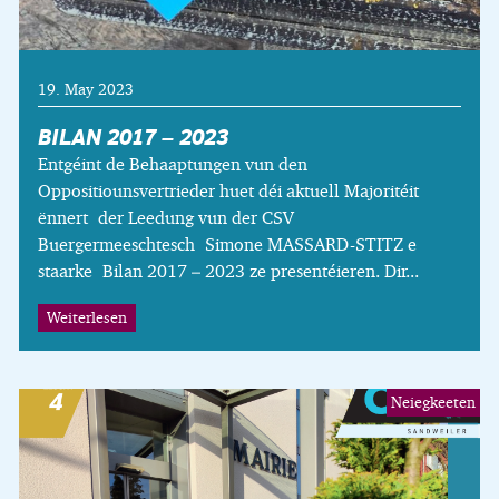
19. May 2023
BILAN 2017 – 2023
Entgéint de Behaaptungen vun den
Oppositiounsvertrieder huet déi aktuell Majoritéit
ënnert der Leedung vun der CSV
Buergermeeschtesch Simone MASSARD-STITZ e
staarke Bilan 2017 – 2023 ze presentéieren. Dir...
Weiterlesen
Neiegkeeten