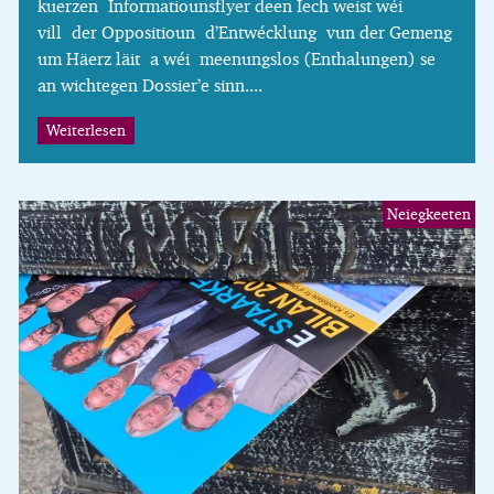
kuerzen Informatiounsflyer deen Iech weist wéi
vill der Oppositioun d’Entwécklung vun der Gemeng
um Häerz läit a wéi meenungslos (Enthalungen) se
an wichtegen Dossier’e sinn....
Weiterlesen
Neiegkeeten