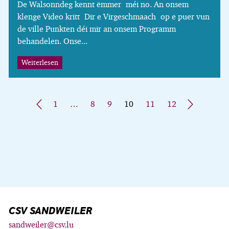
De Walsonndeg kennt ëmmer méi no. An onsem
klenge Video kritt Dir e Virgeschmaach op e puer vun
de ville Punkten déi mir an onsem Programm
behandelen. Onse...
Weiterlesen
«
1
…
8
9
10
11
12
»
CSV SANDWEILER
sandweiler@csv.lu